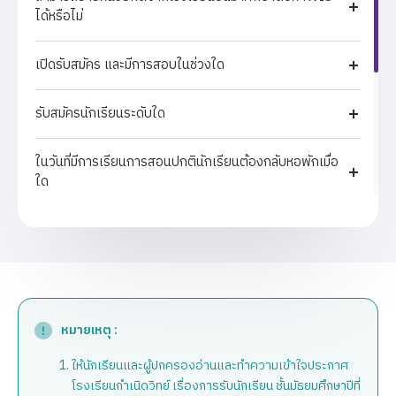
ได้หรือไม่
บุคลากร ในบรรยากาศที่เต็มไปด้วย
รอยยิ้มและความสนุกสนาน ในโอกาส
ครบรอบ 10 ปีแห่งความสำเร็จนี้
เปิดรับสมัคร และมีการสอบในช่วงใด
สถาบันทั้งสองขอแสดงความขอบคุณ
อย่างสุดซึ้งต่อผู้ก่อตั้ง และทุกภาค
ส่วนที่มีบทบาทสำคัญในการสร้างและ
รับสมัครนักเรียนระดับใด
พัฒนาสถาบันอุดมศึกษา และโรงเรียน
วิทยาศาสตร์กลุ่ม ปตท. ด้วยความ
ในวันที่มีการเรียนการสอนปกตินักเรียนต้องกลับหอพักเมื่อ
ทุ่มเทและวิสัยทัศน์อันกว้างไกล ความ
ใด
สำเร็จที่เกิดขึ้นนี้ เป็นผลจากความ
ร่วมมืออันดีระหว่างทุกฝ่าย และเรามุ่ง
มั่นที่จะก้าวต่อไปเพื่อสร้างประโยชน์
นักเรียนกินข้าวอย่างไร
สูงสุดแก่สังคมและประเทศชาติสืบไป
นักเรียนซักผ้าอย่างไร
หอพักของโรงเรียนเป็นอย่างไร
หมายเหตุ :
ให้นักเรียนและผู้ปกครองอ่านและทำความเข้าใจประกาศ
มีรถรับส่งจากโรงเรียนไปกรุงเทพหรือไม่
โรงเรียนกำเนิดวิทย์ เรื่องการรับนักเรียน ชั้นมัธยมศึกษาปีที่