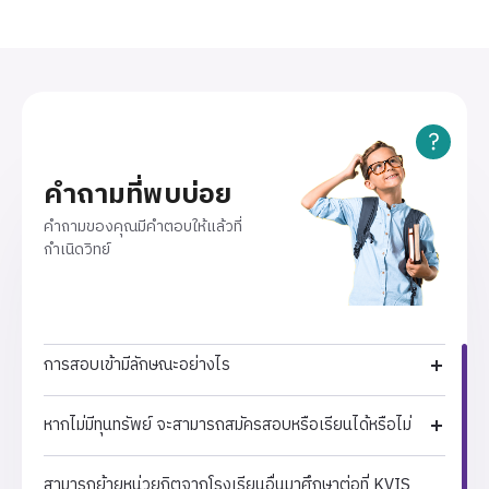
ศ.ดร.จำรัส ลิ้มตระกูล
เติม:&nbsp; คุณนภัสนันท์ จันทคร 033-013615 คุณ
&nbsp;อธิการบดีกิตติคุณ สถาบัน
พักตร์พร วงศ์กระแสมงคล 033-013796 &nbsp; 🌟 มา
วิทยสิริเมธี ซึ่งเป็นผู้ที่มีบทบาทสำคัญ
ร่วมสร้างความเปลี่ยนแปลงเล็ก ๆ ที่ยิ่งใหญ่ไปกับเรา! แล้ว
ในการสร้าง 2 สถาบันแห่งนี้ และยังได้
พบกันที่งานนะคะ 🌟
รับเกียรติจากคุณกิตติ สิงหาปัต ผู้สื่อ
ข่าว และผู้ดำเนินรายการข่าว3มิติ มา
ร่วมเป็นส่วนหนึ่งในการเสวนาครั้งนี้
ตามด้วยการบรรยายสุดพิเศษ
คำถามที่พบบ่อย
&ldquo;จากจุดเริ่มต้นสู่ความสำเร็จ
ของ KVIS และ VISTEC&rdquo; โดย
คำถามของคุณมีคำตอบให้แล้วที่
รศ.ดร.บุญโชติ เผ่าสวัสดิ์ยรรยง ผู้
กำเนิดวิทย์
อำนวยการโรงเรียนกำเนิดวิทย์ และ
ศ.ดร.จำรัส ลิ้มตระกูล อธิการบดี
กิตติคุณสถาบันวิทยสิริเมธี ซึ่งทั้ง 2
ท่านได้ถ่ายทอดเรื่องราวความเป็นมา
เส้นทางการก้าวข้ามผ่านอุปสรรค และ
การสอบเข้ามีลักษณะอย่างไร
ความมุ่งมั่นในการพัฒนาตั้งแต่วันแรก
จนถึงปัจจุบัน และปิดท้ายด้วยงาน
เลี้ยงในบรรยากาศอบอุ่นที่เป็นการ
หากไม่มีทุนทรัพย์ จะสามารถสมัครสอบหรือเรียนได้หรือไม่
เฉลิมฉลองความสำเร็จ และกระชับ
ความสัมพันธ์ระหว่างผู้ก่อตั้ง ตัวแทน
สามารถย้ายหน่วยกิตจากโรงเรียนอื่นมาศึกษาต่อที่ KVIS
ผู้สนับสนุน ผู้บริหารคณาจารย์ และ